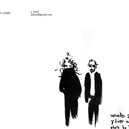
y liver/
Y LIVER
yliver@gmail.com