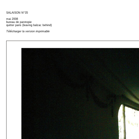
SALAISON N°35
mai 2008
bureau de parotopie
quitter paris (leaving balzac behind)
Télécharger la version imprimable