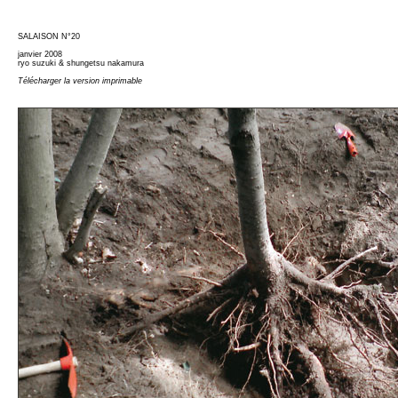
SALAISON N°20
janvier 2008
ryo suzuki & shungetsu nakamura
Télécharger la version imprimable