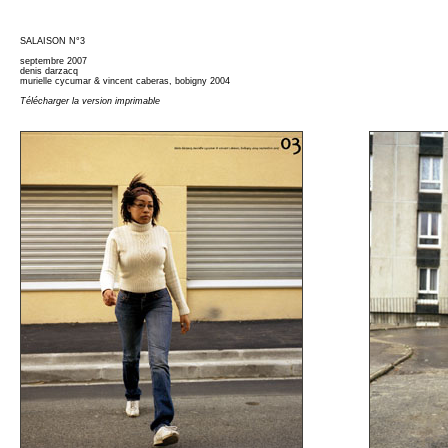
SALAISON N°3
septembre 2007
denis darzacq
murielle cycumar & vincent caberas, bobigny 2004
Télécharger la version imprimable