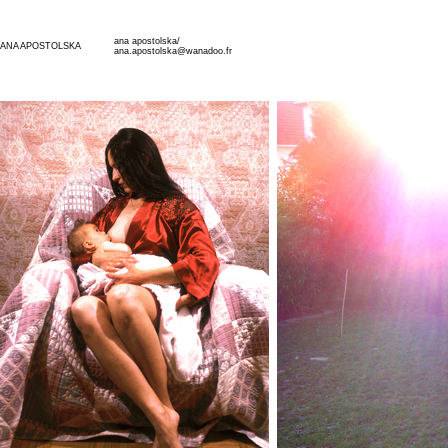
ana apostolska/
ANA APOSTOLSKA
ana.apostolska@wanadoo.fr