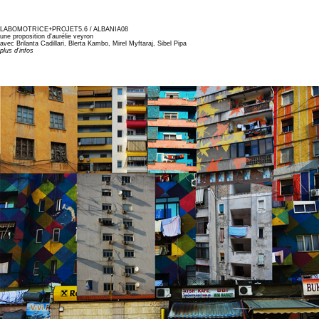
LABOMOTRICE+PROJET5.6 / ALBANIA08
une proposition d'aurélie veyron
avec Brilanta Cadillari, Blerta Kambo, Mirel Myftaraj, Sibel Pipa
plus d'infos