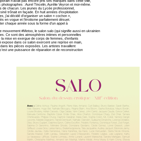
orain n’avait pas encore pris ses marques dans cette ville,
ois photographes : Aurel Tincelin, Aurélie Veyron et moi-même.
ts de chacun. Les jeunes du Lycée professionnel,
siné trônait en façade. En huit années d’exploitation
s, j’ai décidé d’organiser un salon « cochon »,
rès en vogue et l’érotisme parfaitement désuet.
diter chaque année sous la forme d’un appel à
e mouvement #Metoo, le salon salo (qui signifie aussi en ukrainien
ues. Ce sont des atmosphères intimes et personnelles
ue la mise en exergue de corps de femmes, d’enfants
qui expose dans ce salon exercent une reprise en main,
s dans les pièces exposées. Les artistes travaillent
, c’est une puissance de réparation et de reconstruction