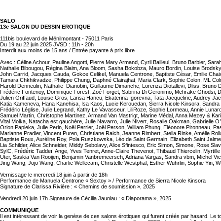
SALO
13e SALON DU DESSIN EROTIQUE
111bis boulevard de Ménilmontant - 75011 Paris
Du 19 au 22 juin 2025 JVSD : 11h - 20h
Interdit aux moins de 15 ans / Entrée payante à prix libre
Avec : Céline Achour, Pauline Angotti, Pierre Mary Armand, Cyril Bailleul, Bruno Barbier, Sa
Nathalie Bibougou, Régina Blaim, Ana Bloom, Sasha Bokobza, Mauro Bordin, Louise Brodsky
John Carrid, Jacques Cauda, Gokce Celikel, Manuela Centrone, Baptiste César, Emilie Chaix
Tamara Chkhikvadze, Philippe Chung, Daphné Clairajhat, Maria Clark, Sophie Colon, ML Colr
Harold Denneulin, Nathalie Dianobin, Guillaume Dimanche, Lorenza Diotallevi, Dliss, Bruno D
Frédéric Fontenoy, Dominique Forest, Zoé Forget, Sabrina Di Geronimo, Mehrake Ghodsi, D
Julien Griffaud, Louise Gros, Larisa Hancu, Ekaterina Igorevna, Tata Jacqueline, Audrey Jac
Katia Kameneva, Hana Kanehisa, Isa Kaos, Lucie Kerouedan, Sierra Nicole Kinsora, Sandra 
Frédéric Léglise, Julie Legrand, Kathy Le Vavasseur, LiliRoze, Sophie Lormeau, Annie Lunar
Samuel Martin, Christophe Martinez, Armand Van Mastrigt, Marine Médal, Anna Mezey & Karin
Vital Molka, Natacha est gauchère, Julie Navarro, Julie Nivert, Rosalie Oakman, Gabrielle O
Orion Papleka, Julie Perin, Noël Perrier, Joël Person, William Phung, Eléonore Pironneau, Pa
Marianne Pradier, Vincent Puren, Christiane Raich, Jeanne Rimbert, Stella Rinke, Amélie Roll
Baptiste Roux, Auréline Roy, Pola Ruszkowska, Léo de Saint Germain, Elizabeth Saint Jalme
Lia Schilder, Alice Schneider, Middy Sebolavy, Alice Sfintesco, Eric Simon, Simone, Rose Sla
SylC, Frédéric Taddeï Ange, Yves Tenret, Anne-Claire Thevenot, Thibaud Thiercelin, Myrtille
Uter, Saskia Van Rooijen, Benjamin Vanbremeersch, Adriana Vargas, Sandra vbm, Michel Vic
Jing Wang, Jojo Wang, Charlie Wellecam, Christelle Westphal, Esther Wuhrlin, Sophie Yin, 
Vernissage le mercredi 18 juin à partir de 18h
Performance de Manuela Centrone « Sextoy » / Performance de Sierra Nicole Kinsora
Signature de Clarissa Rivière : « Chemins de soumission », 2025
Vendredi 20 juin 17h Signature de Cécilia Jauniau : « Diaporama », 2025
COMMUNIQUE
Il est intéressant de voir la genèse de ces salons érotiques qui furent créés par hasard. Le to