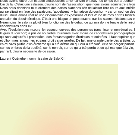
Nous avions ouvert un espace d’expositions à Romainville en 2007, du temps où l’art contemp
loin de là. C’était une salaison, d’où le nom de l’association, que nous avons administré à tr
Nous nous donnions mutuellement des cartes blanches afin de laisser libre cours aux intérê
qui se situait en face des salaisons, l’appelaient : « la maison du cochon » car un cochon des
du lieu nous avons réalisé une cinquantaine d’expositions et lors d’une de mes cartes blanche
un salon du dessin érotique. C’était une blague un peu potache car les salons n’étaient pas t
Néanmoins, le salon a plutôt bien fonctionné dès le début, ce qui m’a donné l’envie de le réé
candidatures sans cv.
Avec l’évolution des mœurs, le respect nouveau des personnes trans, inter et non-binaires, l
le gras du cochon) a pris de nouvelles tournures avec moins de candidatures pornographiq
qui sont aujourd’hui proposées, des fantasmagories érotiques et colorées. Il faut espérer q
et d’hommes anonymes et sans droit va se raréfier. De fait, une grande partie des artistes 
en œuvres plutôt, d’un érotisme qui a été détruit ou qui leur a été volé, cela se perçoit parfoi
sur les ombres de la société, sur le non-dit, sur ce qui a été perdu et ce qui manque à la vie
par l’art, d’où la nécessité de ce salon.
Laurent Quénéhen, commissaire de Salo XIII