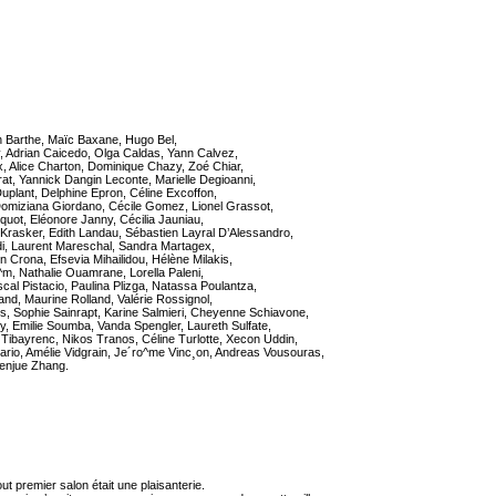
rah Barthe, Maïc Baxane, Hugo Bel,
, Adrian Caicedo, Olga Caldas, Yann Calvez,
, Alice Charton, Dominique Chazy, Zoé Chiar,
at, Yannick Dangin Leconte, Marielle Degioanni,
uplant, Delphine Epron, Céline Excoffon,
omiziana Giordano, Cécile Gomez, Lionel Grassot,
quot, Eléonore Janny, Cécilia Jauniau,
Krasker, Edith Landau, Sébastien Layral D’Alessandro,
di, Laurent Mareschal, Sandra Martagex,
 Crona, Efsevia Mihailidou, Hélène Milakis,
^m, Nathalie Ouamrane, Lorella Paleni,
scal Pistacio, Paulina Plizga, Natassa Poulantza,
and, Maurine Rolland, Valérie Rossignol,
s, Sophie Sainrapt, Karine Salmieri, Cheyenne Schiavone,
vy, Emilie Soumba, Vanda Spengler, Laureth Sulfate,
 Tibayrenc, Nikos Tranos, Céline Turlotte, Xecon Uddin,
ario, Amélie Vidgrain, Je´ro^me Vinc¸on, Andreas Vousouras,
Wenjue Zhang.
ut premier salon était une plaisanterie.